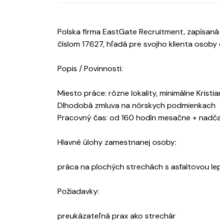
Polska firma EastGate Recruitment, zapísaná
číslom 17627, hľadá pre svojho klienta osoby
Popis / Povinnosti:
Miesto práce: rôzne lokality, minimálne Kristi
Dlhodobá zmluva na nórskych podmienkach
Pracovný čas: od 160 hodín mesačne + nadč
Hlavné úlohy zamestnanej osoby:
práca na plochých strechách s asfaltovou l
Požiadavky:
preukázateľná prax ako strechár