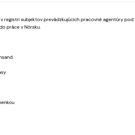
 v registri subjektov prevádzkujúcich pracovné agentúry pod
 do práce v Nórsku.
ansand
asy
epenkou