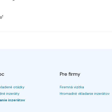
o"
oc
Pre firmy
kladené otázky
Firemná vizitka
né inzeráty
Hromadné vkladanie inzerátov
anie inzerátov