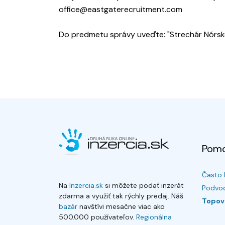
office@eastgaterecruitment.com
Do predmetu správy uveďte: "Strechár Nórsk
Pom
Často 
Na
Inzercia.sk
si môžete podať inzerát
Podvod
zdarma a využiť tak rýchly predaj. Náš
Topov
bazár
navštívi mesačne viac ako
500.000 používateľov.
Regionálna