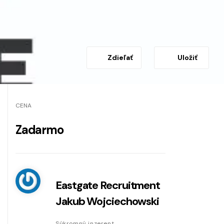
Zdieľať
Uložiť
CENA
Zadarmo
Eastgate Recruitment
Jakub Wojciechowski
Súkromný inzerent