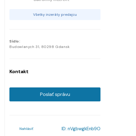
Všetky inzeráty predajcu
Sídlo:
Budowlanych
31
,
80298
Gdansk
Kontakt
Poslať správu
ID:
nVgbwgkEnb9O
Nahlásiť