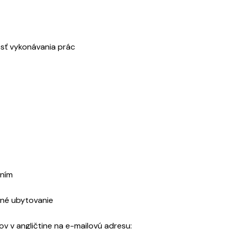
losť vykonávania prác
aním
tné ubytovanie
ov v angličtine na e-mailovú adresu: