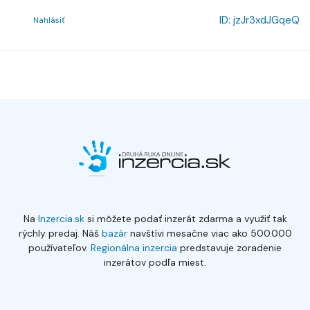
ID:
jzJr3xdJGqeQ
Nahlásiť
Na
Inzercia.sk
si môžete podať inzerát zdarma a využiť tak
rýchly predaj. Náš
bazár
navštívi mesačne viac ako 500.000
používateľov.
Regionálna inzercia
predstavuje zoradenie
inzerátov podľa miest.