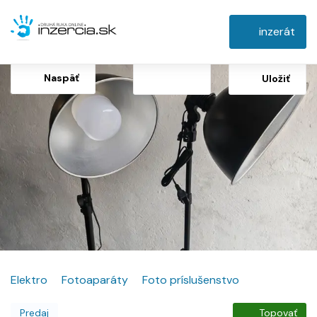
inzerát
Naspäť
Uložiť
Elektro
Fotoaparáty
Foto príslušenstvo
Predaj
Topovať