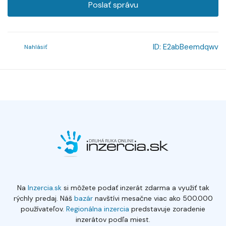
Poslať správu
ID:
E2abBeemdqwv
Nahlásiť
Na
Inzercia.sk
si môžete podať inzerát zdarma a využiť tak
rýchly predaj. Náš
bazár
navštívi mesačne viac ako 500.000
používateľov.
Regionálna inzercia
predstavuje zoradenie
inzerátov podľa miest.