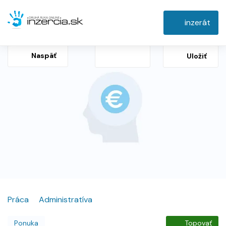
inzerát
Naspäť
Uložiť
Práca
Administratíva
Ponuka
Topovať