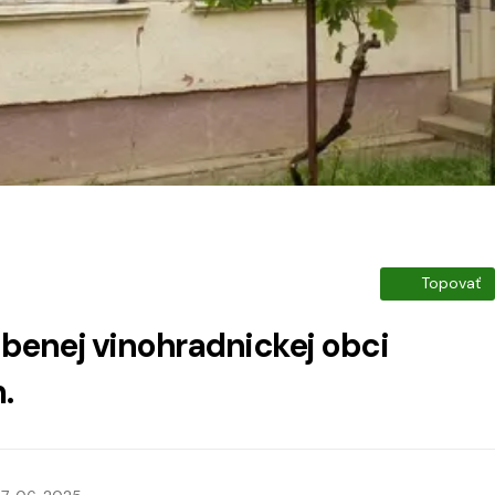
Topovať
úbenej vinohradnickej obci
.