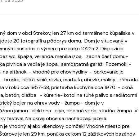
7. 06. 2025
nný dom v obci Strekov, len 27 km od termálneho kúpaliska v
ájdete 20 fotografií a pôdorys domu. Dom je situovaný v
príjemnými susedmi o výmere pozemku 1022m2. Dispozícia:
bez wc. špajza, veranda. menšia izba, zadná časť domu-
 pivnica a vedľa je šopa, samostatná garáž . Pozemok: -
 na altánok - vhodné pre chov hydiny - parkovanie je
hruška, jablká, vinič, slivka, marhuľa, ríbezle, maliny -záhrada
hla v roku cca 1957-58, prístavba kuchyňa cca 1970 - okná
 betón, dlažba - kúrenie- kotol na tuhé palivo s radiátormi
trický bojler na ohrev vody - žumpa - dom je v
nou jamou -elektrina . plyn, obecná voda. studňa. žumpa V
y festival. Na okraji obce sa nachádzajú jazerá
om je vhodný aj ako víkendový domček! Vhodné miesto pre
 Štúrove je len 29 km, ponúka celkom 12 zážitkových bazénov,