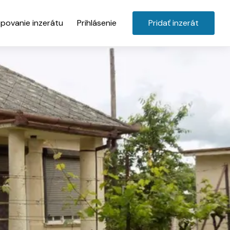
povanie inzerátu
Prihlásenie
Pridať inzerát