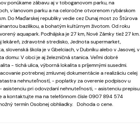
nov ponúkame zábavu aj v toboganovom parku, na
čoch, v lanovom parku a na celoročne otvorenom rybárskom
2 km. Do Maďarskej republiky vedie cez Dunaj most zo Štúrova
inantou bazilikou, a bohatým kultúrnym životom. Od roku
vorený aquapark. Podhájska je 27 km, Nové Zámky tiež 27 km.
 lekáreň, zdravotné stredisko, Jednota supermarket,
, slovenská škola je v Gbelciach, v Dubníku alebo v Jasovej, v
 domu: V obci je aj železničná stanica. Veľmi dobré
ta - tichá ulica, výborná lokalita s príjemnými susedmi.
acovanie potrebnej zmluvnej dokumentácie a realizáciu celej
katastra nehnuteľností, - poplatky za overenie podpisov u
 asistenciu pri odovzdaní nehnuteľnosti, - asistenciu prepisu
jte a kontaktujte ma na telefónnom čísle 0907 894 574
ší možný termín Osobnej obhliadky. Dohoda o cene.