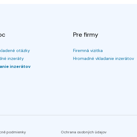
oc
Pre firmy
kladené otázky
Firemná vizitka
né inzeráty
Hromadné vkladanie inzerátov
anie inzerátov
cné podmienky
Ochrana osobných údajov