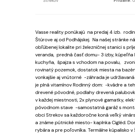
Strekov
Pridané:
0
Vasse reality ponúkajú na predaj 4 izb. rodi
Štúrove aj od Podhájskej. Na našej stránke n
obľúbenej lokalite pri železničnej stanici s 
veranda, predná časť domu- 3 izby, kúpeľňa 
kuchyňa, špajza s vchodom na povalu, zvonka
rovinatý pozemok, dostatok miesta na bazén,
vonkajšie aj vnútorné -záhrada je udržiavaná - 
je plná vitamínov Rodinný dom: -kvádre a te
drevené pôvodné, podlahy drevená palubovka,
v každej miestnosti, 2x plynové gamatky, elek
pôvodnom stave -samostatná garáž s montáž
obci Strekov sa každoročne koná veľký vinársk
a známe pútnické miesto- kaplnka Cigléd. D
rybára a pre poľovníka. Termálne kúpalisko v