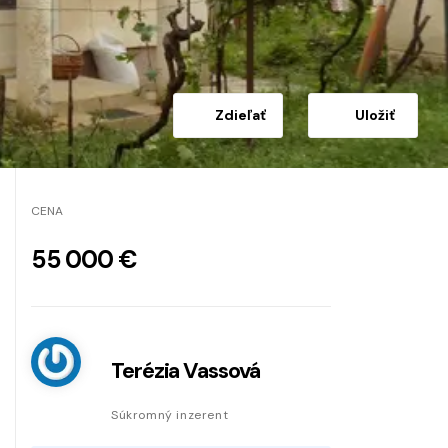
Zdieľať
Uložiť
CENA
55 000 €
Terézia Vassová
Súkromný inzerent