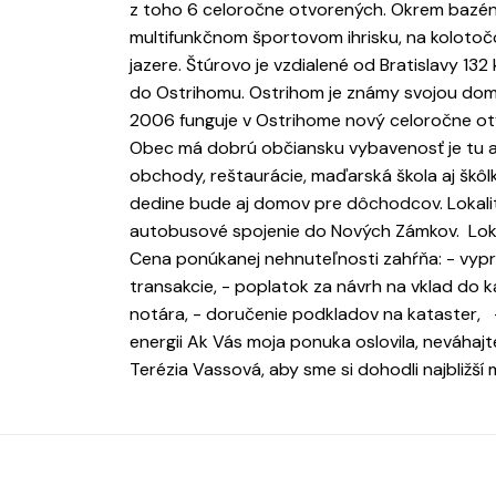
z toho 6 celoročne otvorených. Okrem bazé
multifunkčnom športovom ihrisku, na koloto
jazere. Štúrovo je vzdialené od Bratislavy 13
do Ostrihomu. Ostrihom je známy svojou dom
2006 funguje v Ostrihome nový celoročne ot
Obec má dobrú občiansku vybavenosť je tu aj
obchody, reštaurácie, maďarská škola aj škôlka
dedine bude aj domov pre dôchodcov. Lokalita
autobusové spojenie do Nových Zámkov. Lokali
Cena ponúkanej nehnuteľnosti zahŕňa: - vypr
transakcie, - poplatok za návrh na vklad do 
notára, - doručenie podkladov na kataster, -
energii Ak Vás moja ponuka oslovila, neváha
Terézia Vassová, aby sme si dohodli najbliž