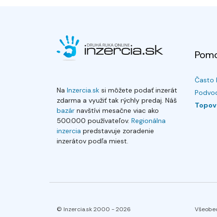
Pom
Často 
Na
Inzercia.sk
si môžete podať inzerát
Podvod
zdarma a využiť tak rýchly predaj. Náš
Topov
bazár
navštívi mesačne viac ako
500.000 používateľov.
Regionálna
inzercia
predstavuje zoradenie
inzerátov podľa miest.
© Inzercia.sk 2000 -
2026
Všeobe