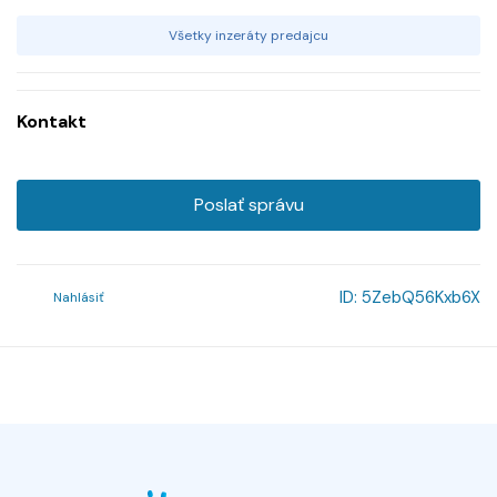
Všetky inzeráty predajcu
Kontakt
Poslať správu
ID:
5ZebQ56Kxb6X
Nahlásiť