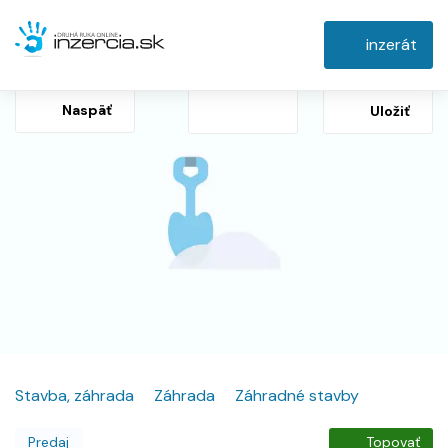
inzerát
Naspäť
Uložiť
Stavba, záhrada
Záhrada
Záhradné stavby
Predaj
Topovať