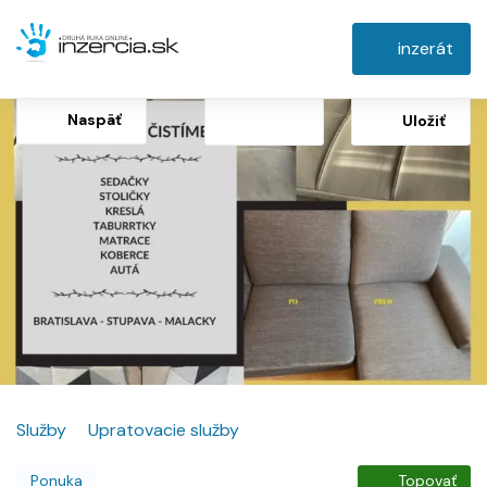
inzerát
Naspäť
Uložiť
Služby
Upratovacie služby
Ponuka
Topovať