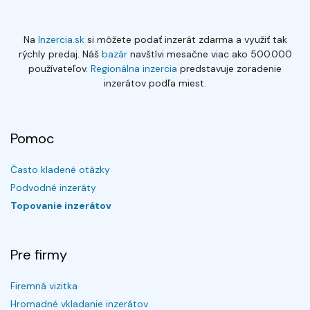
Na
Inzercia.sk
si môžete podať inzerát zdarma a využiť tak
rýchly predaj. Náš
bazár
navštívi mesačne viac ako 500.000
používateľov.
Regionálna inzercia
predstavuje zoradenie
inzerátov podľa miest.
Pomoc
Často kladené otázky
Podvodné inzeráty
Topovanie inzerátov
Pre firmy
Firemná vizitka
Hromadné vkladanie inzerátov