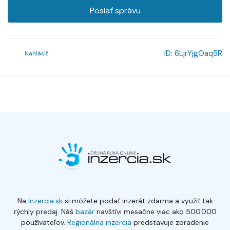
Poslať správu
ID:
6LjrYjgOaq5R
Nahlásiť
Na
Inzercia.sk
si môžete podať inzerát zdarma a využiť tak
rýchly predaj. Náš
bazár
navštívi mesačne viac ako 500.000
používateľov.
Regionálna inzercia
predstavuje zoradenie