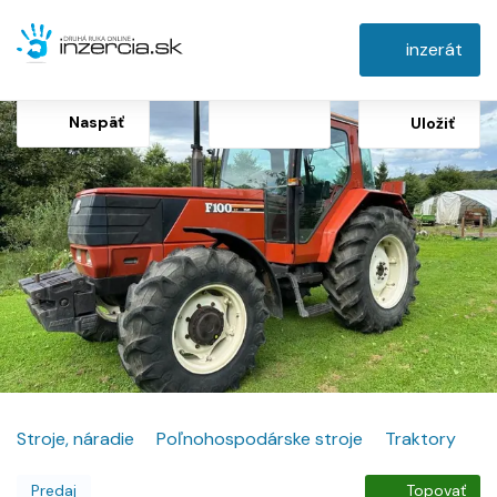
inzerát
Naspäť
Uložiť
Stroje, náradie
Poľnohospodárske stroje
Traktory
Predaj
Topovať