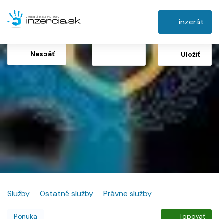
inzerát
Naspäť
Uložiť
Služby
Ostatné služby
Právne služby
Ponuka
Topovať