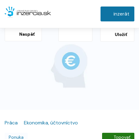
inzerát
Naspäť
Uložiť
Práca
Ekonomika, účtovníctvo
Ponuka
Topovať