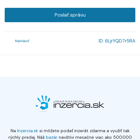
Poslať správu
ID:
6LjrYQD7r5RA
Nahlásiť
Na
Inzercia.sk
si môžete podať inzerát zdarma a využiť tak
rýchly predaj. Náš
bazár
navštívi mesačne viac ako 500.000