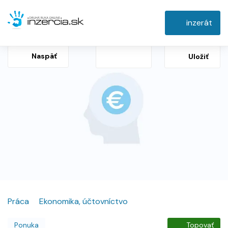
inzerát
Naspäť
Uložiť
Práca
Ekonomika, účtovníctvo
Ponuka
Topovať