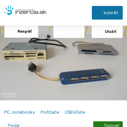
inzerát
Naspäť
Uložiť
PC, notebooky
Počítače
USB kľúče
Predaj
Topovať