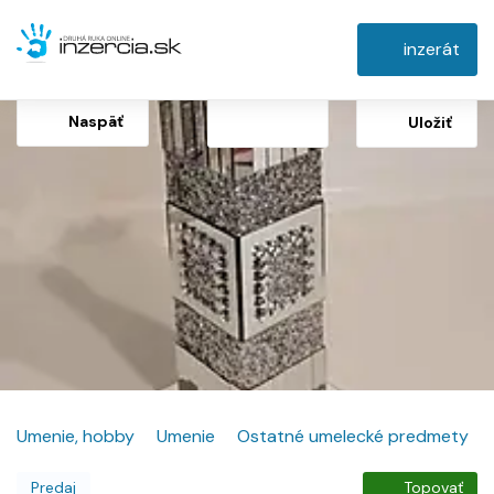
inzerát
Naspäť
Uložiť
Umenie, hobby
Umenie
Ostatné umelecké predmety
Predaj
Topovať