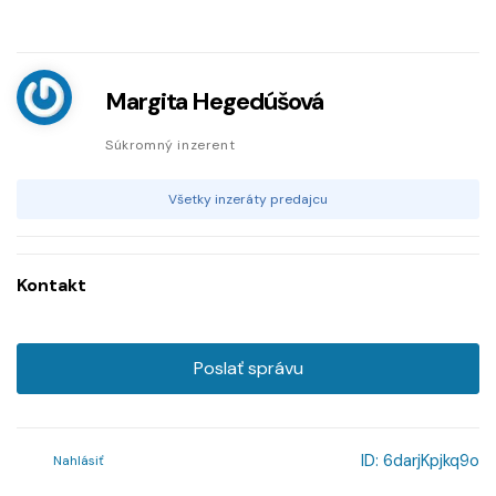
Margita Hegedúšová
Súkromný inzerent
Všetky inzeráty predajcu
Kontakt
Poslať správu
ID:
6darjKpjkq9o
Nahlásiť