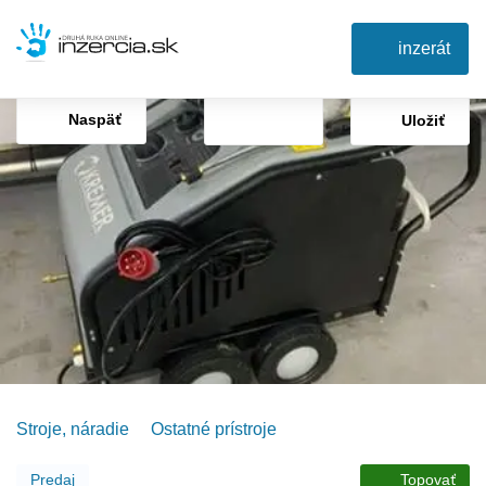
inzerát
Naspäť
Uložiť
Stroje, náradie
Ostatné prístroje
Predaj
Topovať