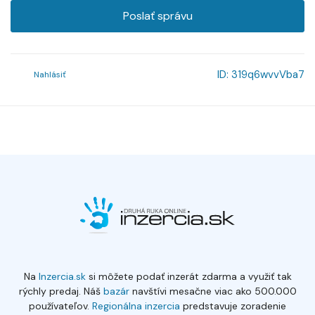
Poslať správu
ID:
319q6wvvVba7
Nahlásiť
Na
Inzercia.sk
si môžete podať inzerát zdarma a využiť tak
rýchly predaj. Náš
bazár
navštívi mesačne viac ako 500.000
používateľov.
Regionálna inzercia
predstavuje zoradenie