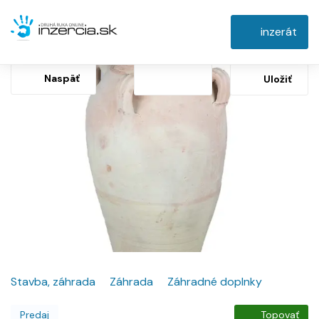
inzerát
Naspäť
Uložiť
Stavba, záhrada
Záhrada
Záhradné doplnky
Predaj
Topovať