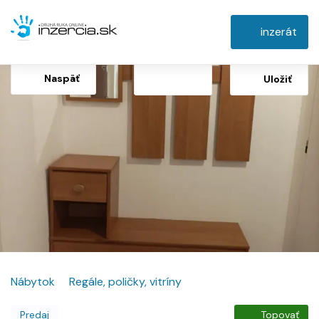
inzerát
Naspäť
Uložiť
Nábytok
Regále, poličky, vitríny
Predaj
Topovať