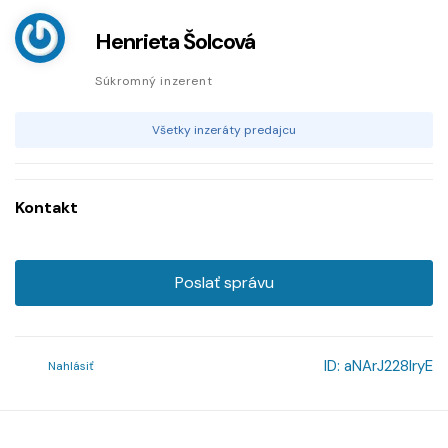
Henrieta Šolcová
Súkromný inzerent
Všetky inzeráty predajcu
Kontakt
Poslať správu
ID:
aNArJ228lryE
Nahlásiť