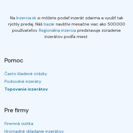
Na
Inzercia.sk
si môžete podať inzerát zdarma a využiť tak
rýchly predaj. Náš
bazár
navštívi mesačne viac ako 500.000
používateľov.
Regionálna inzercia
predstavuje zoradenie
inzerátov podľa miest.
Pomoc
Často kladené otázky
Podvodné inzeráty
Topovanie inzerátov
Pre firmy
Firemná vizitka
Hromadné vkladanie inzerátov