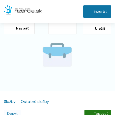
inzerát
Naspäť
Uložiť
Služby
Ostatné služby
Dopyt
Topovať