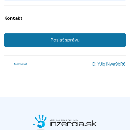
Kontakt
Poslať správu
ID:
YJlq1Nwa9bR6
Nahlásiť