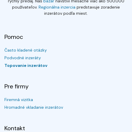
rýchly predaj. Náš
bazár
navštívi mesačne viac ako 500.000
používateľov.
Regionálna inzercia
predstavuje zoradenie
inzerátov podľa miest.
Pomoc
Často kladené otázky
Podvodné inzeráty
Topovanie inzerátov
Pre firmy
Firemná vizitka
Hromadné vkladanie inzerátov
Kontakt