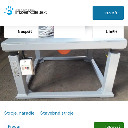
inzerát
Naspäť
Uložiť
Stroje, náradie
Stavebné stroje
Predaj
Topovať