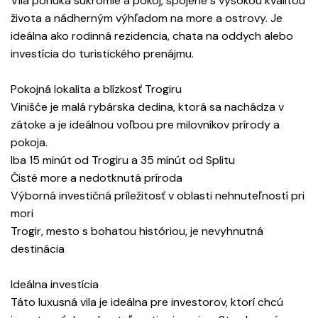
Vila ponúka súkromie a pokoj, spojené s vysokou kvalitou
života a nádherným výhľadom na more a ostrovy. Je
ideálna ako rodinná rezidencia, chata na oddych alebo
investícia do turistického prenájmu.
Pokojná lokalita a blízkosť Trogiru
Vinišće je malá rybárska dedina, ktorá sa nachádza v
zátoke a je ideálnou voľbou pre milovníkov prírody a
pokoja.
Iba 15 minút od Trogiru a 35 minút od Splitu
Čisté more a nedotknutá príroda
Výborná investičná príležitosť v oblasti nehnuteľností pri
mori
Trogir, mesto s bohatou históriou, je nevyhnutná
destinácia
Ideálna investícia
Táto luxusná vila je ideálna pre investorov, ktorí chcú