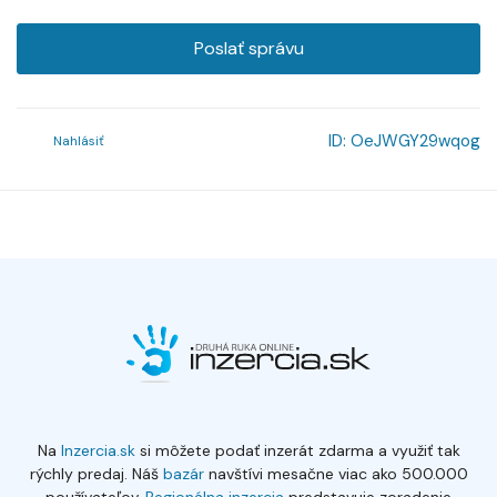
Poslať správu
ID:
OeJWGY29wqog
Nahlásiť
Na
Inzercia.sk
si môžete podať inzerát zdarma a využiť tak
rýchly predaj. Náš
bazár
navštívi mesačne viac ako 500.000