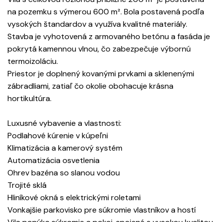
na pozemku s výmerou 600 m². Bola postavená podľa
vysokých štandardov a využíva kvalitné materiály.
Stavba je vyhotovená z armovaného betónu a fasáda je
pokrytá kamennou vlnou, čo zabezpečuje výbornú
termoizoláciu.
Priestor je doplnený kovanými prvkami a sklenenými
zábradliami, zatiaľ čo okolie obohacuje krásna
hortikultúra.
Luxusné vybavenie a vlastnosti:
Podlahové kúrenie v kúpeľni
Klimatizácia a kamerový systém
Automatizácia osvetlenia
Ohrev bazéna so slanou vodou
Trojité sklá
Hliníkové okná s elektrickými roletami
Vonkajšie parkovisko pre súkromie vlastníkov a hostí