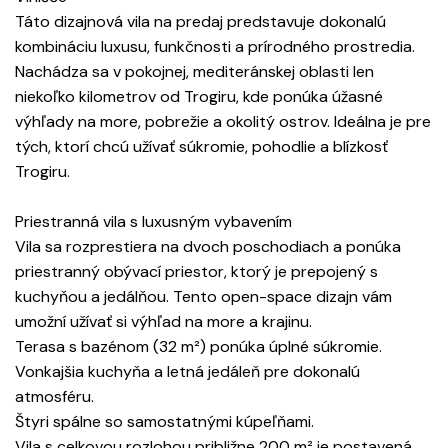
Táto dizajnová vila na predaj predstavuje dokonalú
kombináciu luxusu, funkčnosti a prírodného prostredia.
Nachádza sa v pokojnej, mediteránskej oblasti len
niekoľko kilometrov od Trogiru, kde ponúka úžasné
výhľady na more, pobrežie a okolitý ostrov. Ideálna je pre
tých, ktorí chcú užívať súkromie, pohodlie a blízkosť
Trogiru.
Priestranná vila s luxusným vybavením
Vila sa rozprestiera na dvoch poschodiach a ponúka
priestranný obývací priestor, ktorý je prepojený s
kuchyňou a jedálňou. Tento open-space dizajn vám
umožní užívať si výhľad na more a krajinu.
Terasa s bazénom (32 m²) ponúka úplné súkromie.
Vonkajšia kuchyňa a letná jedáleň pre dokonalú
atmosféru.
Štyri spálne so samostatnými kúpeľňami.
Vila s celkovou rozlohou približne 200 m² je postavená