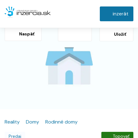
inzerát
Naspäť
Uložiť
Reality
Domy
Rodinné domy
Predaj
Topovať