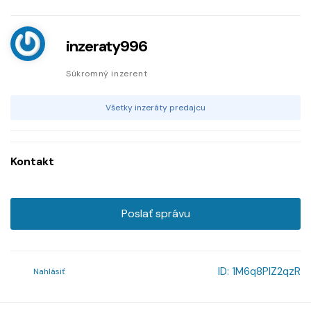
inzeraty996
Súkromný inzerent
Všetky inzeráty predajcu
Kontakt
Poslať správu
ID:
1M6q8PlZ2qzR
Nahlásiť