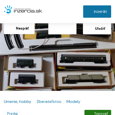
inzerát
Naspäť
Uložiť
Umenie, hobby
Zberateľstvo
Modely
Predaj
Topovať