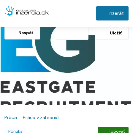
inzerát
Naspäť
Uložiť
Práca
Práca v zahraničí
Ponuka
Topovať