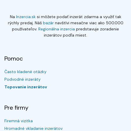
Na
Inzercia.sk
si môžete podať inzerát zdarma a využiť tak
rýchly predaj. Náš
bazár
navštívi mesačne viac ako 500.000
používateľov.
Regionálna inzercia
predstavuje zoradenie
inzerátov podľa miest.
Pomoc
Často kladené otázky
Podvodné inzeráty
Topovanie inzerátov
Pre firmy
Firemná vizitka
Hromadné vkladanie inzerátov