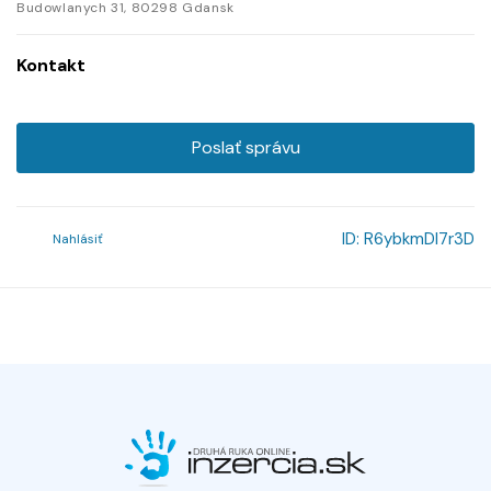
Budowlanych
31
,
80298
Gdansk
Kontakt
Poslať správu
ID:
R6ybkmDl7r3D
Nahlásiť