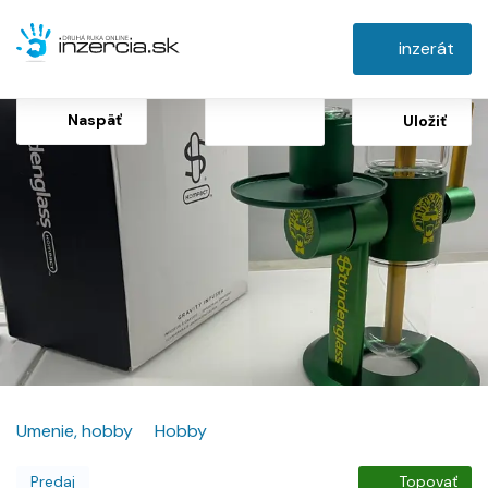
inzerát
Naspäť
Uložiť
Umenie, hobby
Hobby
Predaj
Topovať