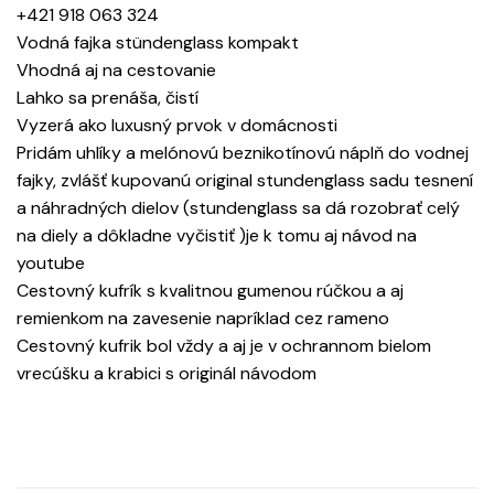
+421 918 063 324
Vodná fajka stündenglass kompakt
Vhodná aj na cestovanie
Lahko sa prenáša, čistí
Vyzerá ako luxusný prvok v domácnosti
Pridám uhlíky a melónovú beznikotínovú náplň do vodnej
fajky, zvlášť kupovanú original stundenglass sadu tesnení
a náhradných dielov (stundenglass sa dá rozobrať celý
na diely a dôkladne vyčistiť )je k tomu aj návod na
youtube
Cestovný kufrík s kvalitnou gumenou rúčkou a aj
remienkom na zavesenie napríklad cez rameno
Cestovný kufrik bol vždy a aj je v ochrannom bielom
vrecúšku a krabici s originál návodom