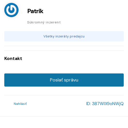
Patrik
Súkromný inzerent
Všetky inzeráty predajcu
Kontakt
Poslať správu
ID:
3B7WlX9oNWjQ
Nahlásiť