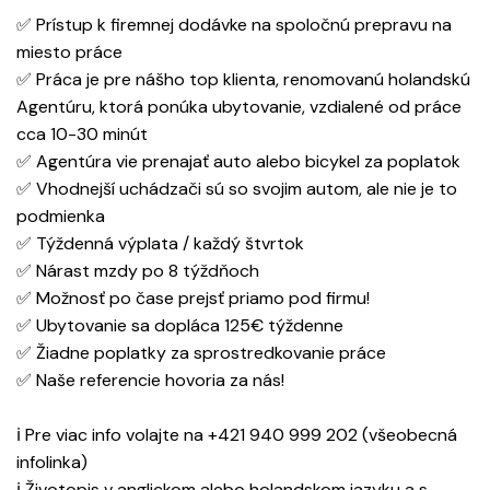
✅ Prístup k firemnej dodávke na spoločnú prepravu na
miesto práce
✅ Práca je pre nášho top klienta, renomovanú holandskú
Agentúru, ktorá ponúka ubytovanie, vzdialené od práce
cca 10-30 minút
✅ Agentúra vie prenajať auto alebo bicykel za poplatok
✅ Vhodnejší uchádzači sú so svojim autom, ale nie je to
podmienka
✅ Týždenná výplata / každý štvrtok
✅ Nárast mzdy po 8 týždňoch
✅ Možnosť po čase prejsť priamo pod firmu!
✅ Ubytovanie sa dopláca 125€ týždenne
✅ Žiadne poplatky za sprostredkovanie práce
✅ Naše referencie hovoria za nás!
ℹ Pre viac info volajte na +421 940 999 202 (všeobecná
infolinka)
ℹ Životopis v anglickom alebo holandskom jazyku a s