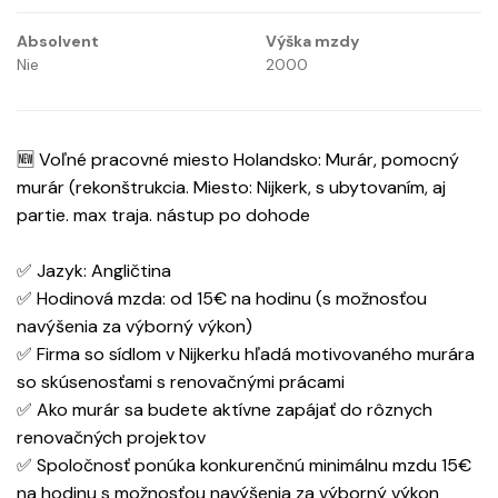
Absolvent
Výška mzdy
Nie
2000
🆕 Voľné pracovné miesto Holandsko: Murár, pomocný
murár (rekonštrukcia. Miesto: Nijkerk, s ubytovaním, aj
partie. max traja. nástup po dohode
✅ Jazyk: Angličtina
✅ Hodinová mzda: od 15€ na hodinu (s možnosťou
navýšenia za výborný výkon)
✅ Firma so sídlom v Nijkerku hľadá motivovaného murára
so skúsenosťami s renovačnými prácami
✅ Ako murár sa budete aktívne zapájať do rôznych
renovačných projektov
✅ Spoločnosť ponúka konkurenčnú minimálnu mzdu 15€
na hodinu s možnosťou navýšenia za výborný výkon