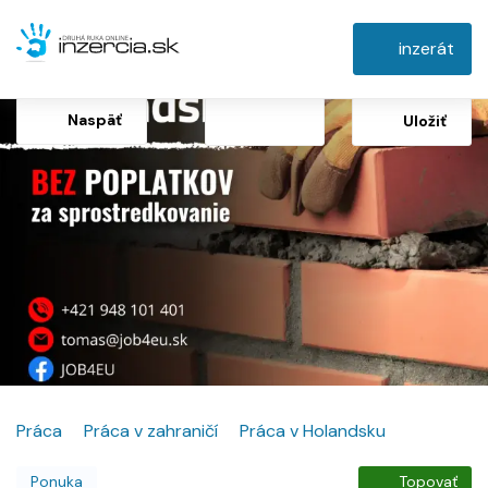
inzerát
Naspäť
Uložiť
Práca
Práca v zahraničí
Práca v Holandsku
Ponuka
Topovať