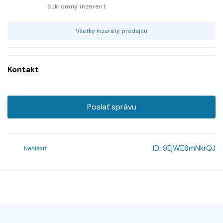
Súkromný inzerent
Všetky inzeráty predajcu
Kontakt
Poslať správu
ID:
9EjWE6mNkrQJ
Nahlásiť