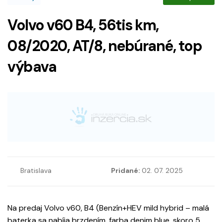
Volvo v60 B4, 56tis km,
08/2020, AT/8, nebúrané, top
výbava
Bratislava
Pridané:
02. 07. 2025
Na predaj Volvo v60, B4 (Benzín+HEV mild hybrid – malá
baterka sa nabíja brzdením. farba denim blue, skoro 5