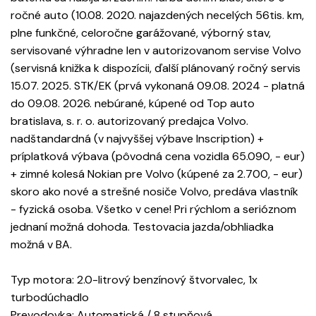
ročné auto (10.08. 2020. najazdených necelých 56tis. km,
plne funkčné, celoročne garážované, výborný stav,
servisované výhradne len v autorizovanom servise Volvo
(servisná knižka k dispozícii, ďalší plánovaný ročný servis
15.07. 2025. STK/EK (prvá vykonaná 09.08. 2024 - platná
do 09.08. 2026. nebúrané, kúpené od Top auto
bratislava, s. r. o. autorizovaný predajca Volvo.
nadštandardná (v najvyššej výbave Inscription) +
príplatková výbava (pôvodná cena vozidla 65.090, - eur)
+ zimné kolesá Nokian pre Volvo (kúpené za 2.700, - eur)
skoro ako nové a strešné nosiče Volvo, predáva vlastník
- fyzická osoba. Všetko v cene! Pri rýchlom a serióznom
jednaní možná dohoda. Testovacia jazda/obhliadka
možná v BA.
Typ motora: 2.0-litrový benzínový štvorvalec, 1x
turbodúchadlo
Prevodovka: Automatická / 8 stupňová