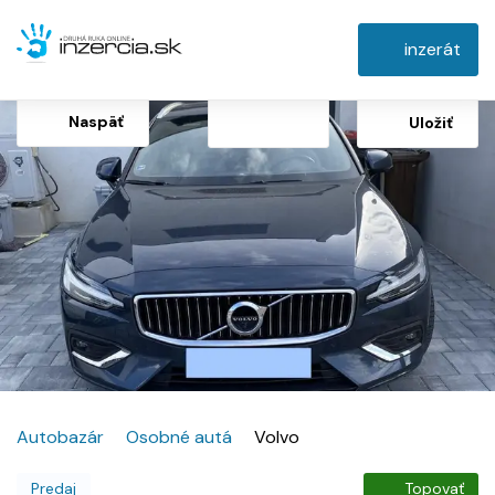
inzerát
Naspäť
Uložiť
Autobazár
Osobné autá
Volvo
Predaj
Topovať