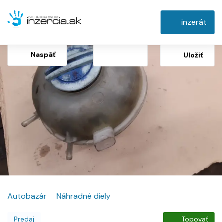
inzerát
Naspäť
Uložiť
Autobazár
Náhradné diely
Predaj
Topovať