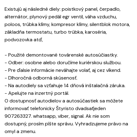
Existujú aj následné diely: poistkový panel, čerpadlo,
alternátor, plynový pedál egr ventil, váha vzduchu,
poloos, trúbka klímy, kompresor klímy, silentblok motora,
základňa termostatu, turbo trúbka, karoséria,
podvozovka atď,
- Použité demontované továrenské autosúčiastky.
- Odber: osobne alebo doručíme kuriérskou službou.
- Pre ďalsie informácie neváhajte volať, aj cez víkend.
- Dlhoročná odborná skúsenosť.
- Na autodiely sa vzťahuje 14 dňová inštalačná záruka.
- Apelujte na inzertný portál.
O dostupnosť autodielov a autosúčastiek sa môžete
informovať telefonicky Štyristo dvadsaťjeden
907263327. whatsapp, viber, signal. Ak nie som
dostupný, prosím píšte správu. Vyhradzujeme právo na
omyl a zmenu.