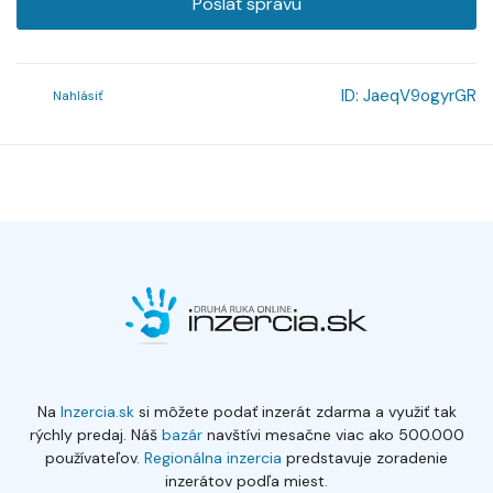
Poslať správu
ID:
JaeqV9ogyrGR
Nahlásiť
Na
Inzercia.sk
si môžete podať inzerát zdarma a využiť tak
rýchly predaj. Náš
bazár
navštívi mesačne viac ako 500.000
používateľov.
Regionálna inzercia
predstavuje zoradenie
inzerátov podľa miest.