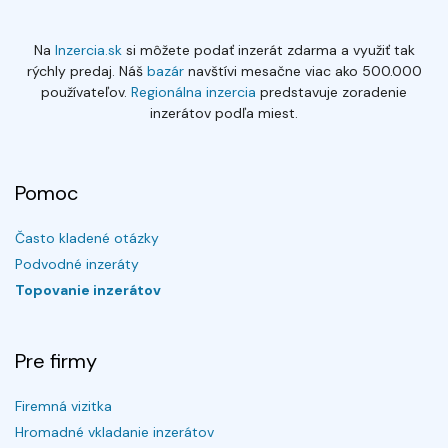
Na
Inzercia.sk
si môžete podať inzerát zdarma a využiť tak
rýchly predaj. Náš
bazár
navštívi mesačne viac ako 500.000
používateľov.
Regionálna inzercia
predstavuje zoradenie
inzerátov podľa miest.
Pomoc
Často kladené otázky
Podvodné inzeráty
Topovanie inzerátov
Pre firmy
Firemná vizitka
Hromadné vkladanie inzerátov