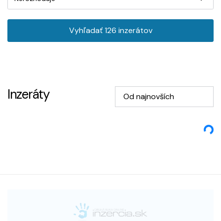
Vyhľadať
126
inzerátov
Inzeráty
Od najnovších
Loading...