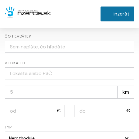
inzerát
ČO HĽADÁTE?
V LOKALITE
km
€
€
TYP
Nerozhoduje