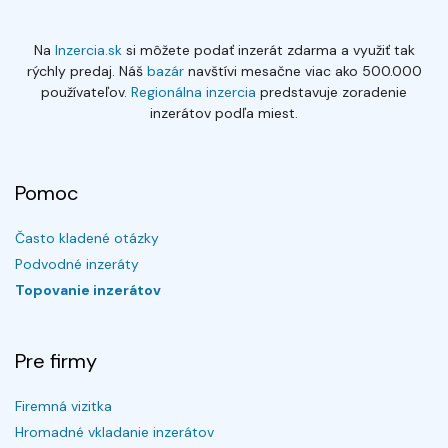
Na
Inzercia.sk
si môžete podať inzerát zdarma a využiť tak
rýchly predaj. Náš
bazár
navštívi mesačne viac ako 500.000
používateľov.
Regionálna inzercia
predstavuje zoradenie
inzerátov podľa miest.
Pomoc
Často kladené otázky
Podvodné inzeráty
Topovanie inzerátov
Pre firmy
Firemná vizitka
Hromadné vkladanie inzerátov