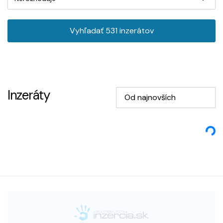
Vyhľadať
531
inzerátov
Inzeráty
Od najnovších
Loading...