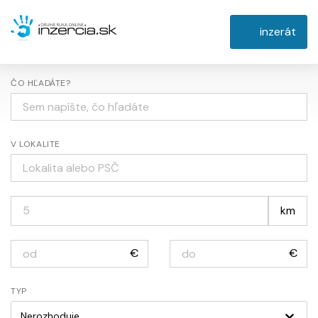
inzerát
ČO HĽADÁTE?
V LOKALITE
km
€
€
TYP
Nerozhoduje