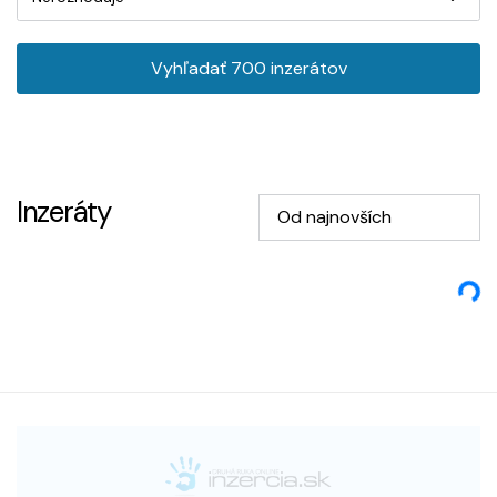
Vyhľadať
700
inzerátov
Inzeráty
Od najnovších
Loading...