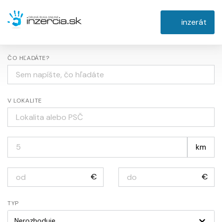
inzerát
ČO HĽADÁTE?
V LOKALITE
km
€
€
TYP
Nerozhoduje