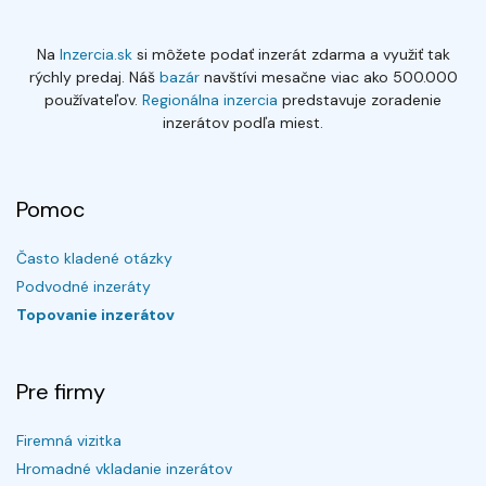
Na
Inzercia.sk
si môžete podať inzerát zdarma a využiť tak
rýchly predaj. Náš
bazár
navštívi mesačne viac ako 500.000
používateľov.
Regionálna inzercia
predstavuje zoradenie
inzerátov podľa miest.
Pomoc
Často kladené otázky
Podvodné inzeráty
Topovanie inzerátov
Pre firmy
Firemná vizitka
Hromadné vkladanie inzerátov