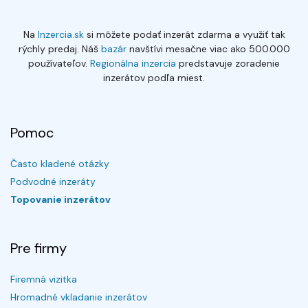
Na
Inzercia.sk
si môžete podať inzerát zdarma a využiť tak
rýchly predaj. Náš
bazár
navštívi mesačne viac ako 500.000
používateľov.
Regionálna inzercia
predstavuje zoradenie
inzerátov podľa miest.
Pomoc
Často kladené otázky
Podvodné inzeráty
Topovanie inzerátov
Pre firmy
Firemná vizitka
Hromadné vkladanie inzerátov