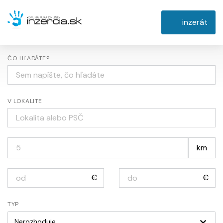
inzerát
ČO HĽADÁTE?
V LOKALITE
km
€
€
TYP
Nerozhoduje