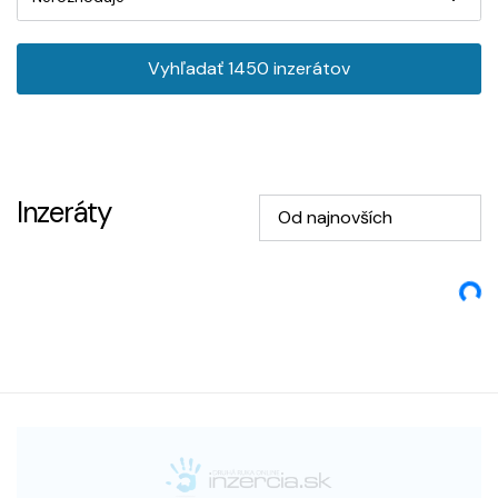
Vyhľadať
1450
inzerátov
Inzeráty
Od najnovších
Loading...