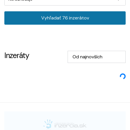
Vyhľadať
76
inzerátov
Inzeráty
Od najnovších
Loading...