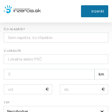
inzerát
ČO HĽADÁTE?
V LOKALITE
km
€
€
TYP
Nerozhoduje