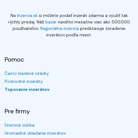
Na
Inzercia.sk
si môžete podať inzerát zdarma a využiť tak
rýchly predaj. Náš
bazár
navštívi mesačne viac ako 500.000
používateľov.
Regionálna inzercia
predstavuje zoradenie
inzerátov podľa miest.
Pomoc
Často kladené otázky
Podvodné inzeráty
Topovanie inzerátov
Pre firmy
Firemná vizitka
Hromadné vkladanie inzerátov