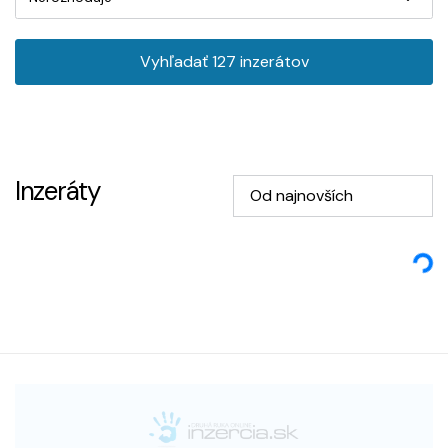
Vyhľadať
127
inzerátov
Inzeráty
Od najnovších
Loading...