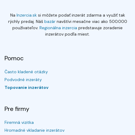
Na
Inzercia.sk
si môžete podať inzerát zdarma a využiť tak
rýchly predaj. Náš
bazár
navštívi mesačne viac ako 500.000
používateľov.
Regionálna inzercia
predstavuje zoradenie
inzerátov podľa miest.
Pomoc
Často kladené otázky
Podvodné inzeráty
Topovanie inzerátov
Pre firmy
Firemná vizitka
Hromadné vkladanie inzerátov