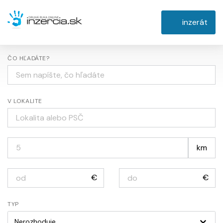
inzerát
ČO HĽADÁTE?
V LOKALITE
km
€
€
TYP
Nerozhoduje