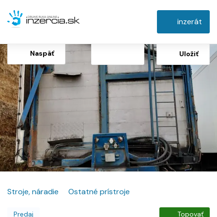
inzerát
Naspäť
Uložiť
Stroje, náradie
Ostatné prístroje
Predaj
Topovať