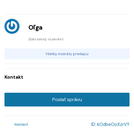
Oľga
Súkromný inzerent
Všetky inzeráty predajcu
Kontakt
Poslať správu
ID:
kOdbeOoXzrVY
Nahlásiť