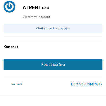
ATRENT sro
Súkromný inzerent
Všetky inzeráty predajcu
Kontakt
Poslať správu
ID:
319q602MPWa7
Nahlásiť