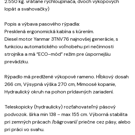
2.550 kg. vrátane rýchloupínača, dvoch výkopových
lopát a svahovačky)
Popis a výbava pasového rýpadla:
Presklená ergonomická kabína s kúrením.
Diesel motor Yanmar 3TNV76 najnovšej generácie, s
funkciou automatického voľnobehu pri nečinnosti
strojníka a má “ECO–mód” režim pre úspornejšiu
prevádzku.
Rýpadlo má predlžené výkopové rameno. Hĺbkový dosah
266 cm, Výsypná výška 270 cm, Mimoosé kopanie,
Hydraulický okruh na pohon prídavných zariadení.
Teleskopicky (hydraulicky) rozťahovateľný pásový
podvozok. šírka min 138 – max 155 cm. Výborná stabilita
pri zemných prácach /bágrovaní/ priečne cez pásy, alebo
pri práci vo svahu.