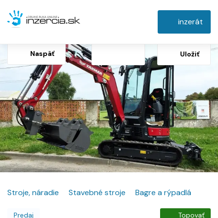
inzerát
Naspäť
Uložiť
Stroje, náradie
Stavebné stroje
Bagre a rýpadlá
Predaj
Topovať