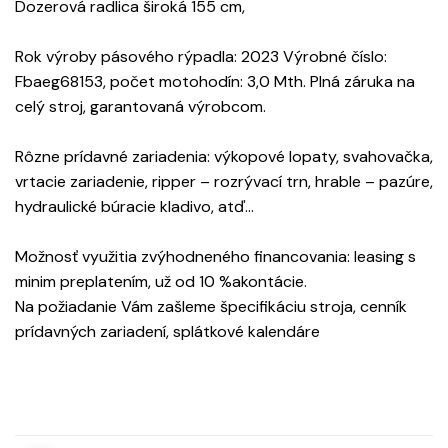
Dozerová radlica široká 155 cm,
Rok výroby pásového rýpadla: 2023 Výrobné číslo:
Fbaeg68153, počet motohodín: 3,0 Mth. Plná záruka na
celý stroj, garantovaná výrobcom.
Rôzne prídavné zariadenia: výkopové lopaty, svahovačka,
vrtacie zariadenie, ripper – rozrývací trn, hrable – pazúre,
hydraulické búracie kladivo, atď…
Možnosť využitia zvýhodneného financovania: leasing s
minim preplatením, už od 10 %akontácie.
Na požiadanie Vám zašleme špecifikáciu stroja, cenník
prídavných zariadení, splátkové kalendáre