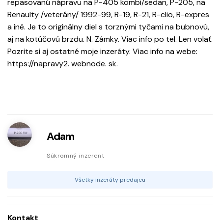
repasovanú nápravu na P-405 kombi/sedan, P-205, na
Renaulty /veterány/ 1992-99, R-19, R-21, R-clio, R-expres
a iné. Je to originálny diel s torznými tyčami na bubnovú,
aj na kotúčovú brzdu. N. Zámky. Viac info po tel. Len volať.
Pozrite si aj ostatné moje inzeráty. Viac info na webe:
https://napravy2. webnode. sk.
Adam
Súkromný inzerent
Všetky inzeráty predajcu
Kontakt