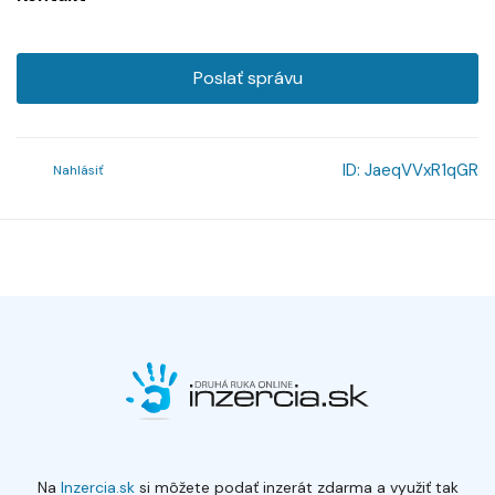
Poslať správu
ID:
JaeqVVxR1qGR
Nahlásiť
Na
Inzercia.sk
si môžete podať inzerát zdarma a využiť tak