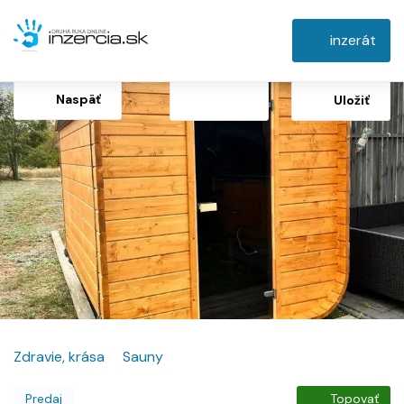
inzerát
Naspäť
Uložiť
Zdravie, krása
Sauny
Predaj
Topovať