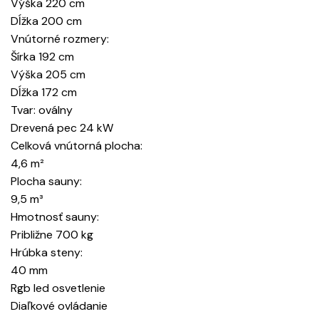
Výška 220 cm
Dĺžka 200 cm
Vnútorné rozmery:
Šírka 192 cm
Výška 205 cm
Dĺžka 172 cm
Tvar: oválny
Drevená pec 24 kW
Celková vnútorná plocha:
4,6 m²
Plocha sauny:
9,5 m³
Hmotnosť sauny:
Približne 700 kg
Hrúbka steny:
40 mm
Rgb led osvetlenie
Diaľkové ovládanie