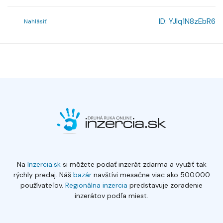
ID:
YJlq1N8zEbR6
Nahlásiť
Na
Inzercia.sk
si môžete podať inzerát zdarma a využiť tak
rýchly predaj. Náš
bazár
navštívi mesačne viac ako 500.000
používateľov.
Regionálna inzercia
predstavuje zoradenie
inzerátov podľa miest.