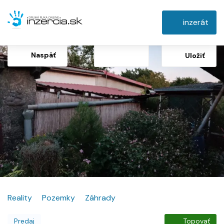
inzerát
Naspäť
Uložiť
Reality
Pozemky
Záhrady
Predaj
Topovať