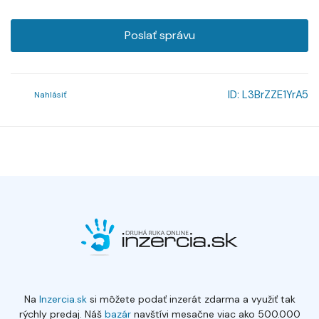
Poslať správu
ID:
L3BrZZE1YrA5
Nahlásiť
Na
Inzercia.sk
si môžete podať inzerát zdarma a využiť tak
rýchly predaj. Náš
bazár
navštívi mesačne viac ako 500.000