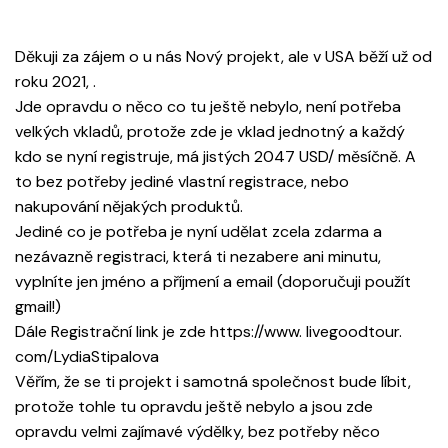
Děkuji za zájem o u nás Nový projekt, ale v USA běží už od
roku 2021, .
Jde opravdu o něco co tu ještě nebylo, není potřeba
velkých vkladů, protože zde je vklad jednotný a každý
kdo se nyní registruje, má jistých 2047 USD/ měsíčně. A
to bez potřeby jediné vlastní registrace, nebo
nakupování nějakých produktů.
Jediné co je potřeba je nyní udělat zcela zdarma a
nezávazně registraci, která ti nezabere ani minutu,
vyplníte jen jméno a příjmení a email (doporučuji použít
gmail!)
Dále Registrační link je zde https://www. livegoodtour.
com/LydiaStipalova
Věřím, že se ti projekt i samotná společnost bude líbit,
protože tohle tu opravdu ještě nebylo a jsou zde
opravdu velmi zajímavé výdělky, bez potřeby něco