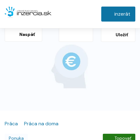
inzerát
Naspäť
Uložiť
Práca
Práca na doma
Ponuka
Topovať