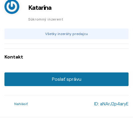
Katarína
Súkromný inzerent
Všetky inzeráty predajcu
Kontakt
Poslať správu
ID:
aNArJ2p4aryE
Nahlásiť