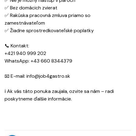
✅ Nie je možný nástup v pároch
✅ Bez domácich zvierat
✅ Rakúska pracovná zmluva priamo so
zamestnávateľom
✅ Žiadne sprostredkovateľské poplatky
📞 Kontakt:
‪+421 940 999 202‬
WhatsApp: ‪+43 660 8344379‬
📧 E-mail: info@job4gastro.sk
ℹ Ak vás táto ponuka zaujala, ozvite sa nám – radi
poskytneme ďalšie informácie.