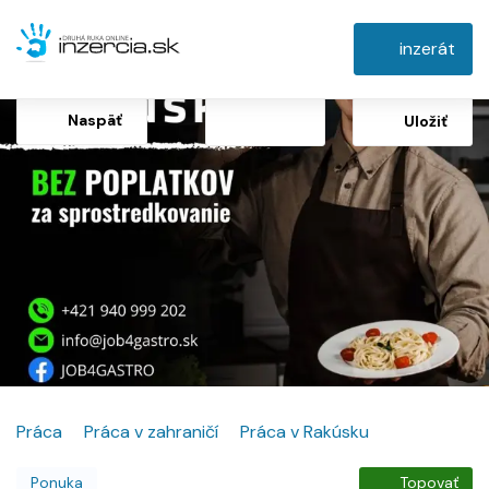
inzerát
Naspäť
Uložiť
Práca
Práca v zahraničí
Práca v Rakúsku
Ponuka
Topovať