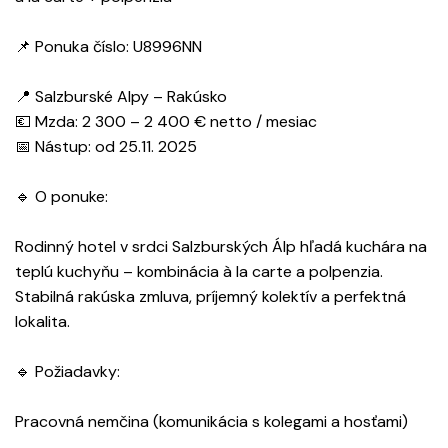
📌 Ponuka číslo: U8996NN
📍 Salzburské Alpy – Rakúsko
💶 Mzda: 2 300 – 2 400 € netto / mesiac
📅 Nástup: od 25.11. 2025
🔹 O ponuke:
Rodinný hotel v srdci Salzburských Álp hľadá kuchára na
teplú kuchyňu – kombinácia à la carte a polpenzia.
Stabilná rakúska zmluva, príjemný kolektív a perfektná
lokalita.
🔹 Požiadavky:
Pracovná nemčina (komunikácia s kolegami a hosťami)