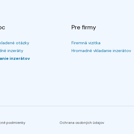
oc
Pre firmy
kladené otázky
Firemná vizitka
né inzeráty
Hromadné vkladanie inzerátov
anie inzerátov
cné podmienky
Ochrana osobných údajov