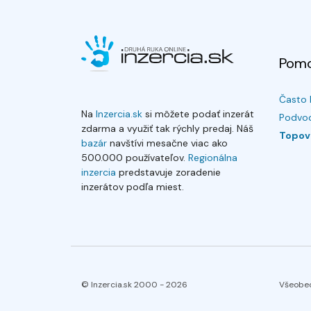
Pom
Často 
Na
Inzercia.sk
si môžete podať inzerát
Podvod
zdarma a využiť tak rýchly predaj. Náš
Topov
bazár
navštívi mesačne viac ako
500.000 používateľov.
Regionálna
inzercia
predstavuje zoradenie
inzerátov podľa miest.
© Inzercia.sk 2000 -
2026
Všeobe