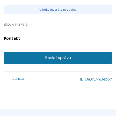
Všetky inzeráty predajcu
IČO:
44437919
Kontakt
Poslať správu
ID:
DaXrLNwJebp7
Nahlásiť