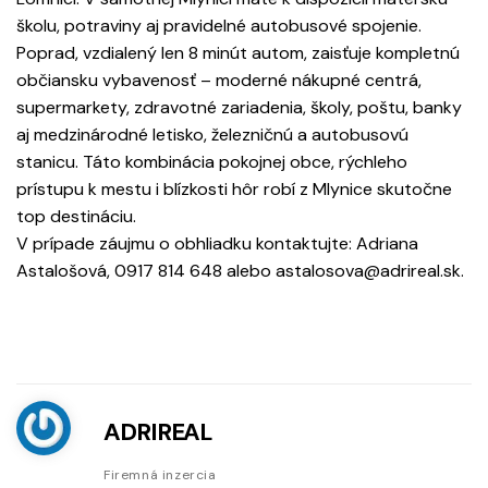
školu, potraviny aj pravidelné autobusové spojenie.
Poprad, vzdialený len 8 minút autom, zaisťuje kompletnú
občiansku vybavenosť – moderné nákupné centrá,
supermarkety, zdravotné zariadenia, školy, poštu, banky
aj medzinárodné letisko, železničnú a autobusovú
stanicu. Táto kombinácia pokojnej obce, rýchleho
prístupu k mestu i blízkosti hôr robí z Mlynice skutočne
top destináciu.
V prípade záujmu o obhliadku kontaktujte: Adriana
Astalošová, 0917 814 648 alebo astalosova@adrireal.sk.
ADRIREAL
Firemná inzercia