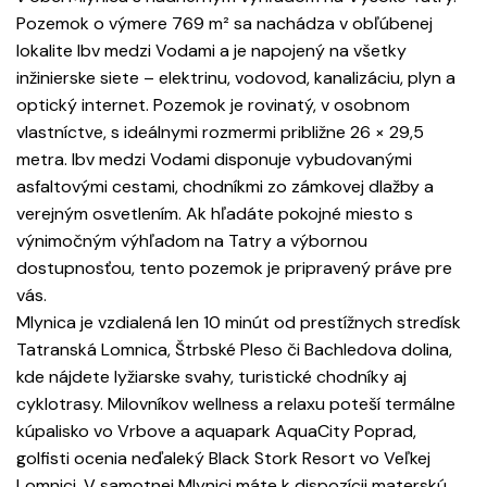
Pozemok o výmere 769 m² sa nachádza v obľúbenej
lokalite Ibv medzi Vodami a je napojený na všetky
inžinierske siete – elektrinu, vodovod, kanalizáciu, plyn a
optický internet. Pozemok je rovinatý, v osobnom
vlastníctve, s ideálnymi rozmermi približne 26 × 29,5
metra. Ibv medzi Vodami disponuje vybudovanými
asfaltovými cestami, chodníkmi zo zámkovej dlažby a
verejným osvetlením. Ak hľadáte pokojné miesto s
výnimočným výhľadom na Tatry a výbornou
dostupnosťou, tento pozemok je pripravený práve pre
vás.
Mlynica je vzdialená len 10 minút od prestížnych stredísk
Tatranská Lomnica, Štrbské Pleso či Bachledova dolina,
kde nájdete lyžiarske svahy, turistické chodníky aj
cyklotrasy. Milovníkov wellness a relaxu poteší termálne
kúpalisko vo Vrbove a aquapark AquaCity Poprad,
golfisti ocenia neďaleký Black Stork Resort vo Veľkej
Lomnici. V samotnej Mlynici máte k dispozícii materskú