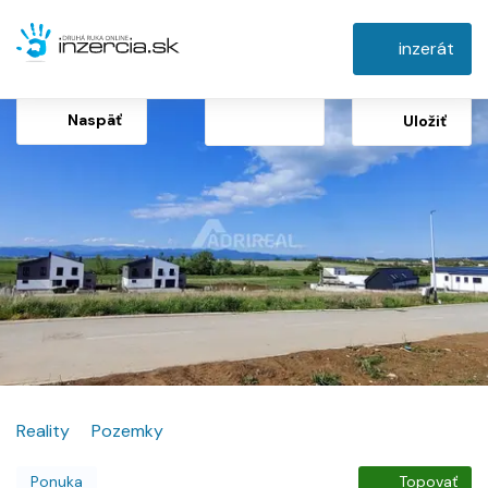
inzerát
Naspäť
Uložiť
Reality
Pozemky
Ponuka
Topovať