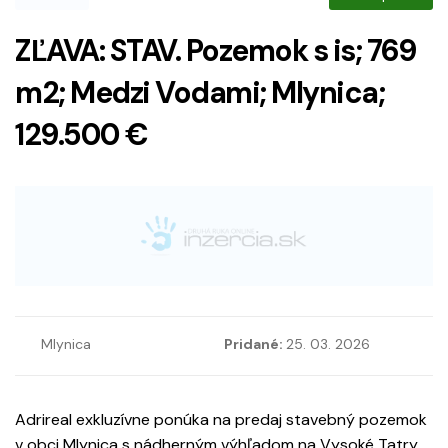
ZĽAVA: STAV. Pozemok s is; 769
m2; Medzi Vodami; Mlynica;
129.500 €
Mlynica
Pridané:
25. 03. 2026
Adrireal exkluzívne ponúka na predaj stavebný pozemok
v obci Mlynica s nádherným výhľadom na Vysoké Tatry.