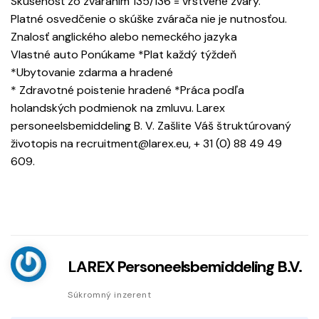
Skúsenosť zo zváraním 135/136 = vrstvené zvary.
Platné osvedčenie o skúške zvárača nie je nutnosťou.
Znalosť anglického alebo nemeckého jazyka
Vlastné auto Ponúkame *Plat každý týždeň
*Ubytovanie zdarma a hradené
* Zdravotné poistenie hradené *Práca podľa
holandských podmienok na zmluvu. Larex
personeelsbemiddeling B. V. Zašlite Váš štruktúrovaný
životopis na recruitment@larex.eu, + 31 (0) 88 49 49
609.
LAREX Personeelsbemiddeling B.V.
Súkromný inzerent