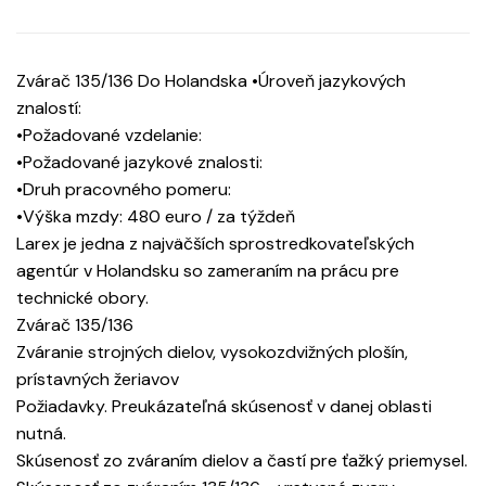
Zvárač 135/136 Do Holandska •Úroveň jazykových
znalostí:
•Požadované vzdelanie:
•Požadované jazykové znalosti:
•Druh pracovného pomeru:
•Výška mzdy: 480 euro / za týždeň
Larex je jedna z najväčších sprostredkovateľských
agentúr v Holandsku so zameraním na prácu pre
technické obory.
Zvárač 135/136
Zváranie strojných dielov, vysokozdvižných plošín,
prístavných žeriavov
Požiadavky. Preukázateľná skúsenosť v danej oblasti
nutná.
Skúsenosť zo zváraním dielov a častí pre ťažký priemysel.