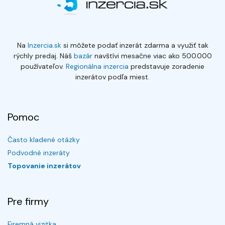
Na
Inzercia.sk
si môžete podať inzerát zdarma a využiť tak
rýchly predaj. Náš
bazár
navštívi mesačne viac ako 500.000
používateľov.
Regionálna inzercia
predstavuje zoradenie
inzerátov podľa miest.
Pomoc
Často kladené otázky
Podvodné inzeráty
Topovanie inzerátov
Pre firmy
Firemná vizitka