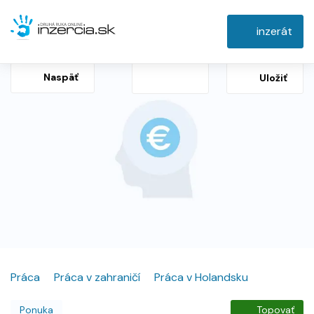
inzerát
Naspäť
Uložiť
Práca
Práca v zahraničí
Práca v Holandsku
Ponuka
Topovať