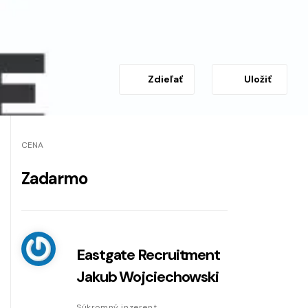
Zdieľať
Uložiť
CENA
Zadarmo
Eastgate Recruitment
Jakub Wojciechowski
Súkromný inzerent