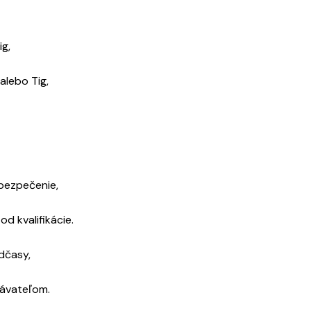
ig,
lebo Tig,
bezpečenie,
od kvalifikácie.
dčasy,
ávateľom.