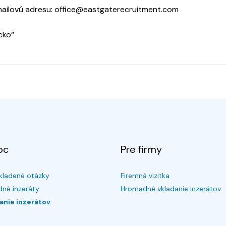
mailovú adresu: office@eastgaterecruitment.com
cko“
oc
Pre firmy
kladené otázky
Firemná vizitka
né inzeráty
Hromadné vkladanie inzerátov
anie inzerátov