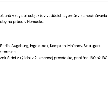
ísaná v registri subjektov vedúcich agentúry zamestnávania
osoby na prácu v Nemecku.
 Berlín, Augsburg, Ingolstadt, Kempten, Mníchov, Stuttgart.
m termíne.
zok 5 dní v týždni v 2-zmennej prevádzke, približne 160 až 180