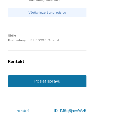
Všetky inzeráty predajcu
Sídlo:
Budowlanych
31
,
80298
Gdansk
Kontakt
Poslať správu
ID:
1M6q8jnvvWzR
Nahlásiť