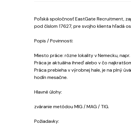
Poľská spoločnosť EastGate Recruitment, zap
pod číslom 17627, pre svojho klienta hľadá 
Popis / Povinnosti:
Miesto práce: rôzne lokality v Nemecku, napr.
Práca je aktuálna ihneď alebo v čo najkratšo
Práca prebieha v výrobnej hale, je na plný úvä
hodín mesačne.
Hlavné úlohy:
zváranie metódou MIG / MAG / TIG.
Požiadavky: