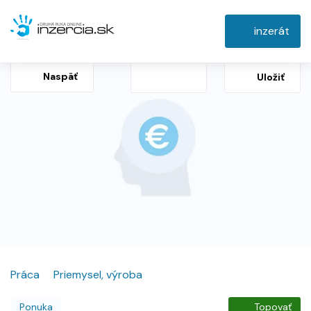
inzerát
Naspäť
Uložiť
Práca
Priemysel, výroba
Ponuka
Topovať