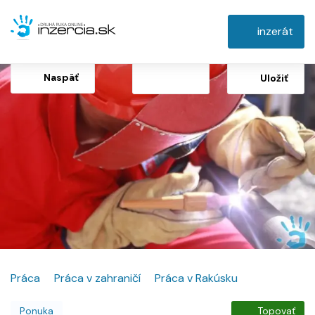
inzerát
Naspäť
Uložiť
Práca
Práca v zahraničí
Práca v Rakúsku
Ponuka
Topovať