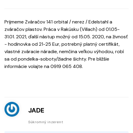
Prijmeme Zváračov 141 orbital / nerez / Edelstahl a
zváračov plastov. Práca v Rakúsku (Villach) od 01.05-
31.01. 2021, ďalší nástup možný od 15.05. 2020, na živnosť
- hodinovka od 21-25 Eur, potrebný platný certifikát,
vlastné zváracie náradie, nemčina veľkou výhodou, robí
sa od pondelka-soboty/žiadne šichty. Pre bližšie
informácie volajte na 0919 065 408.
JADE
Súkromný inzerent