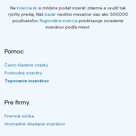
Na
Inzercia.sk
si môžete podať inzerát zdarma a využiť tak
rýchly predaj. Náš
bazár
navštívi mesačne viac ako 500.000
používateľov.
Regionálna inzercia
predstavuje zoradenie
inzerátov podľa miest.
Pomoc
Často kladené otázky
Podvodné inzeráty
Topovanie inzerátov
Pre firmy
Firemná vizitka
Hromadné vkladanie inzerátov