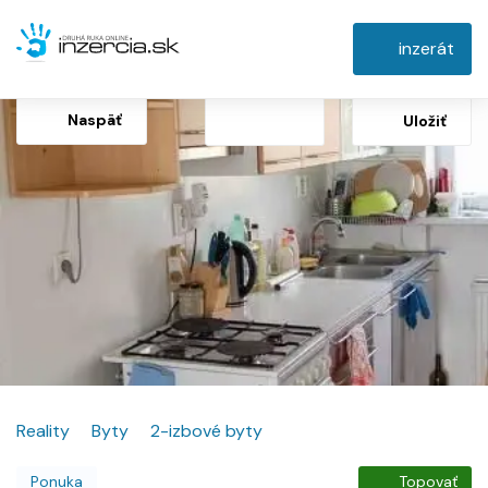
inzerát
Naspäť
Uložiť
Reality
Byty
2-izbové byty
Ponuka
Topovať