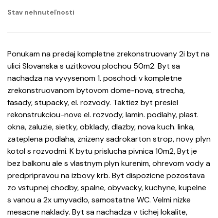
Stav nehnuteľnosti
Ponukam na predaj kompletne zrekonstruovany 2i byt na
ulici Slovanska s uzitkovou plochou 50m2. Byt sa
nachadza na vyvysenom 1. poschodi v kompletne
zrekonstruovanom bytovom dome-nova, strecha,
fasady, stupacky, el. rozvody. Taktiez byt presiel
rekonstrukciou-nove el. rozvody, lamin. podlahy, plast.
okna, zaluzie, sietky, obklady, dlazby, nova kuch. linka,
zateplena podlaha, znizeny sadrokarton strop, novy plyn
kotol s rozvodmi. K bytu prislucha pivnica 10m2, Byt je
bez balkonu ale s vlastnym plyn kurenim, ohrevom vody a
predpripravou na izbovy krb. Byt dispozicne pozostava
zo vstupnej chodby, spalne, obyvacky, kuchyne, kupelne
s vanou a 2x umyvadlo, samostatne WC. Velmi nizke
mesacne naklady. Byt sa nachadza v tichej lokalite,