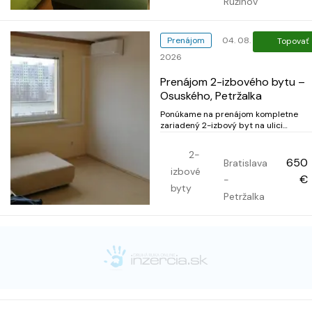
Ružinov
Prenájom
04. 08.
Topovať
2026
Prenájom 2-izbového bytu –
Osuského, Petržalka
Ponúkame na prenájom kompletne
zariadený 2-izbový byt na ulici
Osuského v Petržalke. Byt sa nachádz
na 10. poschodí a ponúka krásny
2-
výhľad. Voľný od: 1. 9. 2026 Minimálna
650
Bratislava
doba prenájmu: 1 rok Cena nájmu:800
izbové
€
-
€ mesačne pri 1 osobe, 820 € mesačn
byty
pri 2 oso...
Petržalka