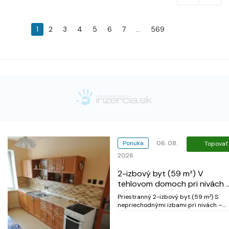
1
2
3
4
5
6
7
...
569
Ponuka
06. 08.
Topovať
2026
2-izbový byt (59 m²) V
tehlovom domoch pri nivách 
Moskovska ulica
Priestranný 2-izbový byt (59 m²) S
nepriechodnými izbami pri nivách –
Moskovskej ul. Ponúkame na predaj
príjemný 2-izbový byt s vynikajúcou