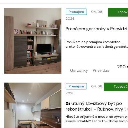
Prenájom
04. 08.
Topov
2026
Prenájom garzonky v Prievidzi
Ponúkam na prenájom kompletne
zrekonštruovanú a zariadenú garsónku
výmerou 22 m² na 1. poschodí bytovéh
domu na Ulici Energetikov v Prievidzi. Byt
je pripravený na okamžité nasťahovan
je vhodný pre 1 pracujúcu osobu.
290 
Vybavenie: kompletne zariaden...
Garzónky
Prievidza
Prenájom
04. 08.
Topovať
2026
🏡 útulný 1,5-izbový byt po
rekonštrukcii – Ružinov, nivy ✨
Hľadáte príjemné a moderné bývanie 
skvelej lokalite? Tento 1,5-izbový byt 
kompletnej rekonštrukcii na Sklenárov