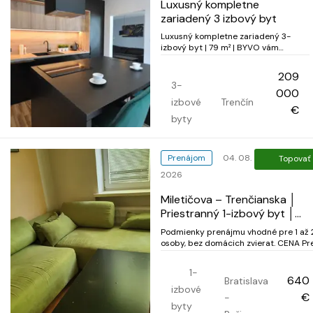
Luxusný kompletne
zariadený 3 izbový byt
Luxusný kompletne zariadený 3-
izbový byt | 79 m² | BYVO vám
ponúka na predaj štýlový 3-izbový
byt s výmerou 79 m², situovaný na 3.
209
poschodí v jednej z najžiadanejších
3-
000
lokalít. Tento byt je ideálnou voľbou
izbové
Trenčín
pre tých, ktorí hľadajú moderné,
€
komfortné a b...
byty
Prenájom
04. 08.
Topovať
2026
Miletičova – Trenčianska │
Priestranný 1-izbový byt │
Kompletne zariadený │ Top
Podmienky prenájmu vhodné pre 1 až 
lokalita
osoby, bez domácich zvierat. CENA Pre 1
osobu Nájom: 550 € / mesiac Energie a
internet: 90 € / mesiac Spolu: 640 € /
1-
mesiac Dostupnosť
640
Bratislava
izbové
€
-
byty