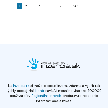
1
2
3
4
5
6
7
...
569
Na
Inzercia.sk
si môžete podať inzerát zdarma a využiť tak
rýchly predaj. Náš
bazár
navštívi mesačne viac ako 500.000
používateľov.
Regionálna inzercia
predstavuje zoradenie
inzerátov podľa miest.