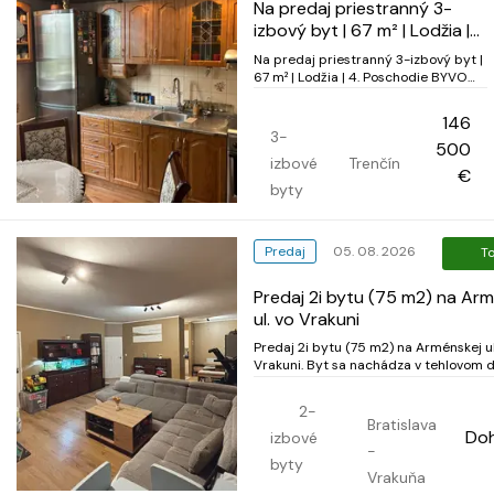
Na predaj priestranný 3-
izbový byt | 67 m² | Lodžia |
4. Poschodie
Na predaj priestranný 3-izbový byt |
67 m² | Lodžia | 4. Poschodie BYVO
ponúka na predaj priestranný 3-
izbový byt s výmerou 67 m², ktorý sa
146
nachádza na 4. poschodí z 8 v
3-
500
bytovom dome s výťahom. Byt
izbové
Trenčín
disponuje lodžiou s výmerou 2,5 m²,
€
praktickou špajzou a...
byty
Predaj
05. 08. 2026
T
Predaj 2i bytu (75 m2) na Arm
ul. vo Vrakuni
Predaj 2i bytu (75 m2) na Arménskej ul
Vrakuni. Byt sa nachádza v tehlovom dome
postavenom v roku 2000 na 3. p. /3 b
výťahu so záp. orientáciou s výhľadom
2-
Dunaj, plocha bytu je 70 m2, plocha b
Bratislava
Do
3,6 m a prislúcha k nemu pivničná kobka
izbové
-
byty
Vrakuňa