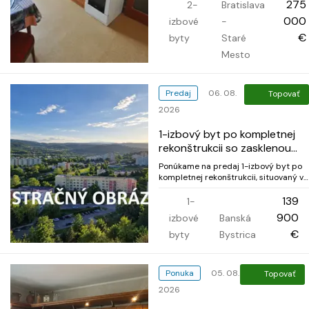
dispozíciou a veľkým potenciálom,
275
2-
Bratislava
situovaný v tichej a vyhľadávanej
000
izbové
-
lokalite na Moskovskej ulici, len pár
minút c...
€
byty
Staré
Mesto
Predaj
06. 08.
Topovať
2026
1-izbový byt po kompletnej
rekonštrukcii so zasklenou
loggiou
Ponúkame na predaj 1-izbový byt po
kompletnej rekonštrukcii, situovaný v
mestskej časti Sásová v Banskej
Bystrici. Vďaka praktickému
139
1-
dispozičnému riešeniu je ideálny pre
900
izbové
Banská
jednotlivca, mladý pár alebo ako
investícia na prenájom. K bytu patrí
€
byty
Bystrica
zasklená logg...
Ponuka
05. 08.
Topovať
2026