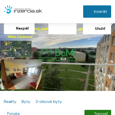
inzerát
Naspäť
Uložiť
Reality
Byty
3-izbové byty
Ponuka
Topovať