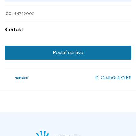
IČO:
44792000
Kontakt
Poslať správu
ID:
OdJb0n5X1rB6
Nahlásiť