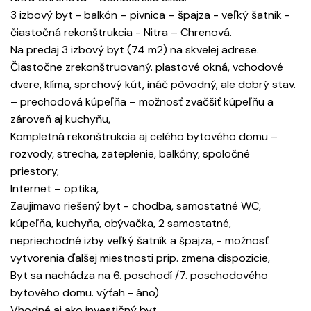
3 izbový byt - balkón – pivnica – špajza - veľký šatník -
čiastočná rekonštrukcia - Nitra – Chrenová.
Na predaj 3 izbový byt (74 m2) na skvelej adrese.
Čiastočne zrekonštruovaný. plastové okná, vchodové
dvere, klíma, sprchový kút, ináč pôvodný, ale dobrý stav.
– prechodová kúpeľňa – možnosť zväčšiť kúpeľňu a
zároveň aj kuchyňu,
Kompletná rekonštrukcia aj celého bytového domu –
rozvody, strecha, zateplenie, balkóny, spoločné
priestory,
Internet – optika,
Zaujímavo riešený byt - chodba, samostatné WC,
kúpeľňa, kuchyňa, obývačka, 2 samostatné,
nepriechodné izby veľký šatník a špajza, - možnosť
vytvorenia ďalšej miestnosti príp. zmena dispozície,
Byt sa nachádza na 6. poschodí /7. poschodového
bytového domu. výťah - áno)
Vhodné aj ako investičný byt.