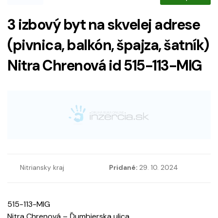
3 izbový byt na skvelej adrese
(pivnica, balkón, špajza, šatník)
Nitra Chrenová id 515-113-MIG
Nitriansky kraj
Pridané:
29. 10. 2024
515-113-MIG
Nitra Chrenová – Ďumbierska ulica.