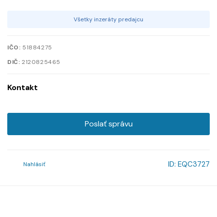
Všetky inzeráty predajcu
IČO:
51884275
DIČ:
2120825465
Kontakt
Poslať správu
ID:
EQC3727
Nahlásiť