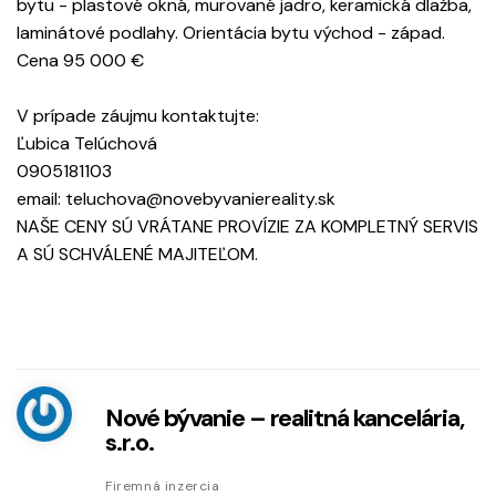
bytu - plastové okná, murované jadro, keramická dlažba,
laminátové podlahy. Orientácia bytu východ - západ.
Cena 95 000 €
V prípade záujmu kontaktujte:
Ľubica Telúchová
0905181103
email: teluchova@novebyvaniereality.sk
NAŠE CENY SÚ VRÁTANE PROVÍZIE ZA KOMPLETNÝ SERVIS
A SÚ SCHVÁLENÉ MAJITEĽOM.
Nové bývanie – realitná kancelária,
s.r.o.
Firemná inzercia