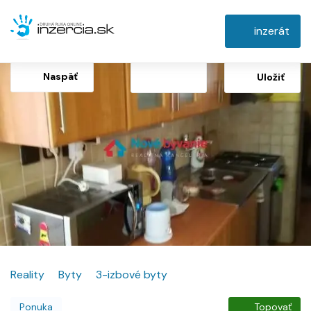
inzerát
Naspäť
Uložiť
Reality
Byty
3-izbové byty
Ponuka
Topovať