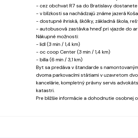
- cez obchvat R7 sa do Bratislavy dostanete 
- v blízkosti sa nachádzajú známe jazerá Koša
- dostupné ihriská, škôlky, základná škola, re
- autobusová zastávka hneď pri vjazde do ar
Nákupné možnosti:
- lidl (3 min / 1,4 km)
- oc coop Center (3 min / 1,4 km)
- billa (6 min / 3,1 km)
Byt sa predáva v štandarde s namontovanými 
dvoma parkovacími státiami v uzavretom dvore
kancelárie, kompletný právny servis advokát
katastri.
Pre bližšie informácie a dohodnutie osobnej 