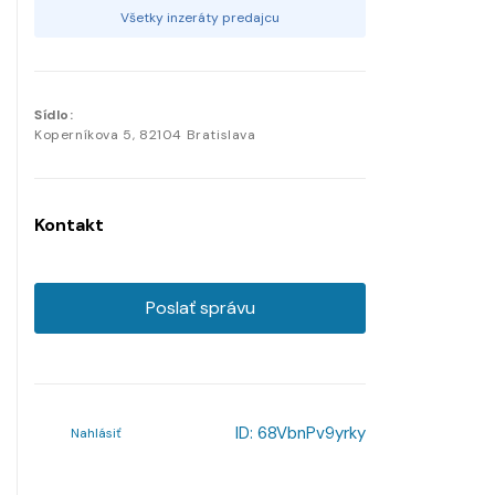
Všetky inzeráty predajcu
Sídlo:
Koperníkova
5
,
82104
Bratislava
Kontakt
Poslať správu
ID:
68VbnPv9yrky
Nahlásiť