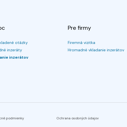
oc
Pre firmy
kladené otázky
Firemná vizitka
né inzeráty
Hromadné vkladanie inzerátov
anie inzerátov
cné podmienky
Ochrana osobných údajov