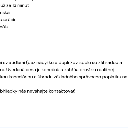
už za 13 minút
riská
štaurácie
eálu
svietidlami (bez nábytku a doplnkov. spolu so záhradou a
. Uvedená cena je konečná a zahŕňa províziu realitnej
skou kanceláriou a úhradu základného správneho poplatku na
obhliadky nás neváhajte kontaktovať.