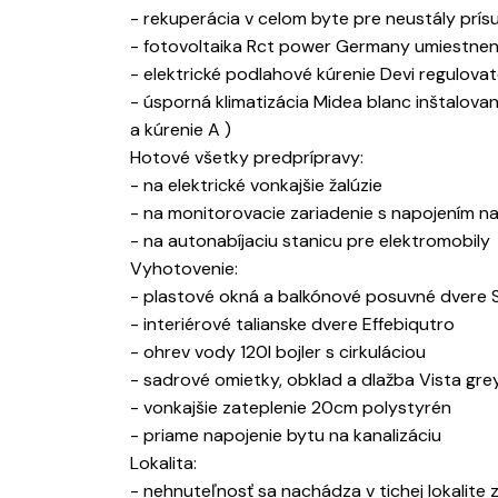
- rekuperácia v celom byte pre neustály prí
- fotovoltaika Rct power Germany umiestnená
- elektrické podlahové kúrenie Devi regulova
- úsporná klimatizácia Midea blanc inštalova
a kúrenie A )
Hotové všetky predprípravy:
- na elektrické vonkajšie žalúzie
- na monitorovacie zariadenie s napojením n
- na autonabíjaciu stanicu pre elektromobily
Vyhotovenie:
- plastové okná a balkónové posuvné dvere
- interiérové talianske dvere Effebiqutro
- ohrev vody 120l bojler s cirkuláciou
- sadrové omietky, obklad a dlažba Vista grey
- vonkajšie zateplenie 20cm polystyrén
- priame napojenie bytu na kanalizáciu
Lokalita:
- nehnuteľnosť sa nachádza v tichej lokalit