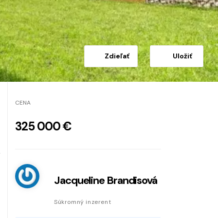
Zdieľať
Uložiť
CENA
325 000 €
Jacqueline Brandisová
Súkromný inzerent