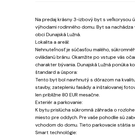
Na predaj krásny 3-izbový byt s veľkorysou ú
výhodami rodinného domu. Byt sa nachádza 
obci Dunajská Lužná.
Lokalita a areál:
Nehnuteľnosť je súčasťou malého, súkromného
ovládanú bránu. Okamžite po vstupe vás očar
charakter bývania. Dunajská Lužná ponúka k
štandard a úspora:
Tento byt bol navrhnutý s dôrazom na kvalit
stavby, zatepleniu fasády a inštalovanej fot
len približne 80 EUR mesačne.
Exteriér a parkovanie:
K bytu prislúcha súkromná záhrada o rozlohe 
miesto pre oddych. Pre vaše pohodlie sú za
vchodom do domu. Tieto parkovacie státia s
Smart technológie: