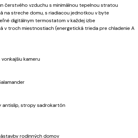
sun čerstvého vzduchu s minimálnou tepelnou stratou
 na streche domu, s riadiacou jednotkou v byte
teľné digitálnym termostatom v každej izbe
ná v troch miestnostiach (energetická trieda pre chladenie A
a vonkajšiu kameru
 Salamander
 antislip, stropy sadrokartón
e zástavby rodinných domov