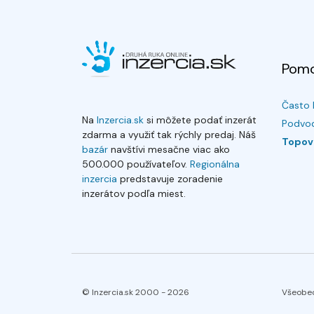
Pom
Často 
Na
Inzercia.sk
si môžete podať inzerát
Podvod
zdarma a využiť tak rýchly predaj. Náš
Topov
bazár
navštívi mesačne viac ako
500.000 používateľov.
Regionálna
inzercia
predstavuje zoradenie
inzerátov podľa miest.
© Inzercia.sk 2000 -
2026
Všeobe