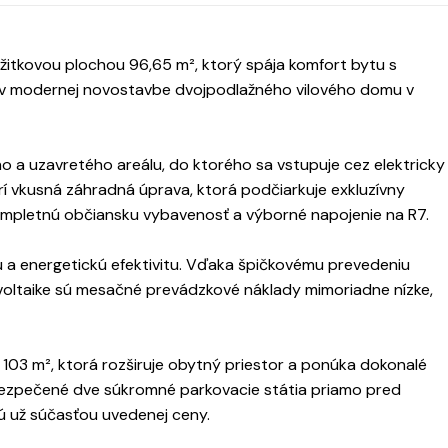
žitkovou plochou 96,65 m², ktorý spája komfort bytu s
v modernej novostavbe dvojpodlažného vilového domu v
 a uzavretého areálu, do ktorého sa vstupuje cez elektricky
í vkusná záhradná úprava, ktorá podčiarkuje exkluzívny
ompletnú občiansku vybavenosť a výborné napojenie na R7.
u a energetickú efektivitu. Vďaka špičkovému prevedeniu
ovoltaike sú mesačné prevádzkové náklady mimoriadne nízke,
103 m², ktorá rozširuje obytný priestor a ponúka dokonalé
bezpečené dve súkromné parkovacie státia priamo pred
ú už súčasťou uvedenej ceny.