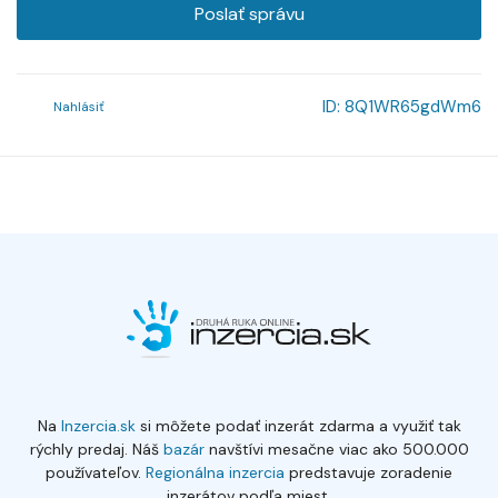
Poslať správu
ID:
8Q1WR65gdWm6
Nahlásiť
Na
Inzercia.sk
si môžete podať inzerát zdarma a využiť tak
rýchly predaj. Náš
bazár
navštívi mesačne viac ako 500.000
používateľov.
Regionálna inzercia
predstavuje zoradenie
inzerátov podľa miest.