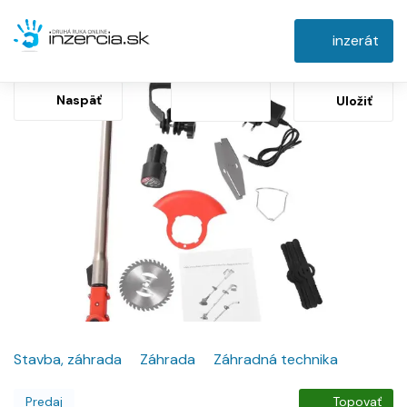
inzerát
Naspäť
Uložiť
Stavba, záhrada
Záhrada
Záhradná technika
Predaj
Topovať